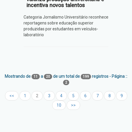
incentiva novos talentos
Categoria Jornalismo Universitário reconhece
reportagens sobre educação superior
produzidas por estudantes em veículos-
laboratório
Mostrando de
a
de um total de
registros - Página ::
11
20
199
2
<<
1
2
3
4
5
6
7
8
9
10
>>