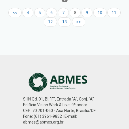
<<
4
5
6
7
8
9
10
11
12
13
>>
SHN Qd. 01, Bl. "F", Entrada "A", Conj. "A"
Edifício Vision Work & Live, 9º andar
CEP: 70.701-060 - Asa Norte, Brasília/DF
Fone: (61) 3961-9832 | E-mail:
abmes@abmes.org.br