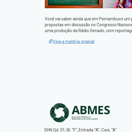
Você vai saber ainda que em Pernambuco um pro
propostas em discussão no Congresso Nacional 
uma produção da Rádio Senado, com reportag
Veja a matéria original
SHN Qd. 01, Bl. "F", Entrada "A", Conj. "A"