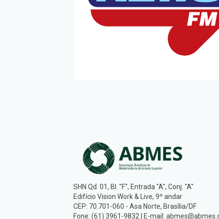
SHN Qd. 01, Bl. "F", Entrada "A", Conj. "A"
Edifício Vision Work & Live, 9º andar
CEP: 70.701-060 - Asa Norte, Brasília/DF
Fone: (61) 3961-9832 | E-mail: abmes@abmes.o